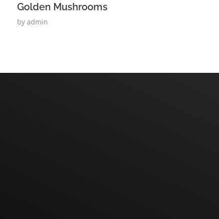
Golden Mushrooms
by
admin