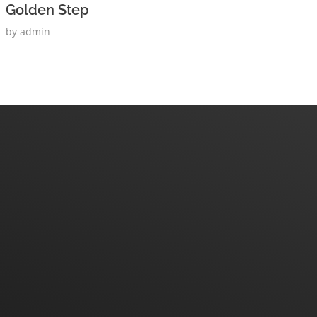
Golden Step
by
admin