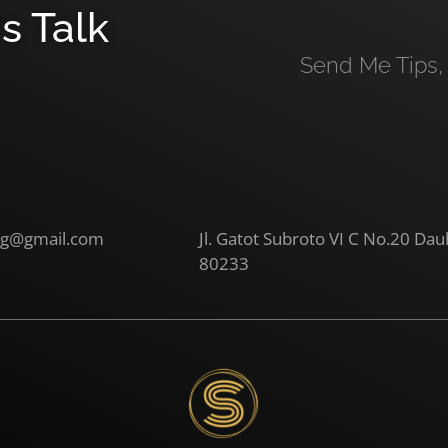
s Talk
Send Me Tips, 
ng@gmail.com
Jl. Gatot Subroto VI C No.20 Dau
80233